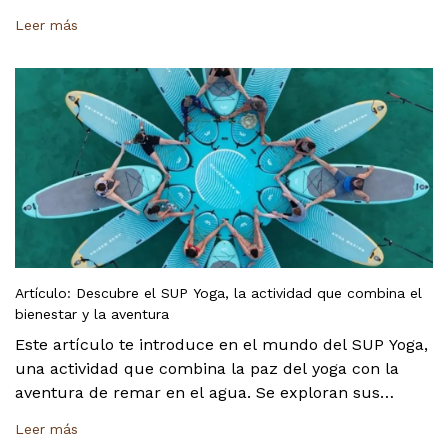
soldado de alta frecuencia que crea una unión
Leer más
indestructible, así como su compromiso con la
sostenibilidad, al tener una "era libre de pegamento"
desde 2014. También se explica que las tablas
cuentan con una garantía de 6 meses y se invita a los
usuarios a ser parte de su comunidad global.
Artículo: Descubre el SUP Yoga, la actividad que combina el
bienestar y la aventura
Este artículo te introduce en el mundo del SUP Yoga,
una actividad que combina la paz del yoga con la
aventura de remar en el agua. Se exploran sus
increíbles beneficios, como el fortalecimiento del
Leer más
core y la mejora del equilibrio. También se explica