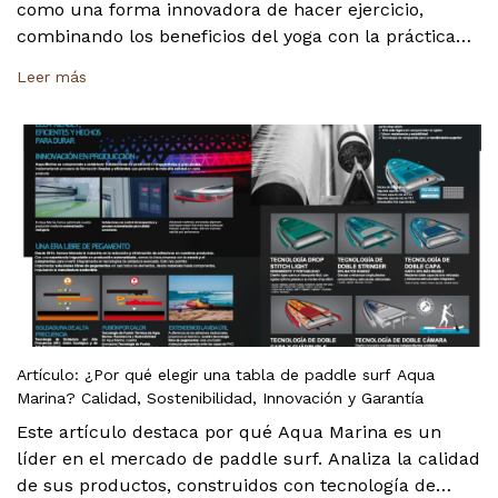
como una forma innovadora de hacer ejercicio,
combinando los beneficios del yoga con la práctica
sobre el agua. Se detallan sus ventajas físicas, como
Leer más
la mejora de la fuerza y el equilibrio, así como las
oportunidades de negocio que ofrece para hoteles y
centros de fitness. Se concluye que es una solución
ideal tanto para el bienestar personal como para
ofrecer una experiencia única.
Artículo: ¿Por qué elegir una tabla de paddle surf Aqua
Marina? Calidad, Sostenibilidad, Innovación y Garantía
Este artículo destaca por qué Aqua Marina es un
líder en el mercado de paddle surf. Analiza la calidad
de sus productos, construidos con tecnología de