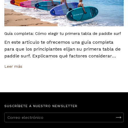
Guía completa: Cómo elegir tu primera tabla de paddle surf
En este artículo te ofrecemos una guía completa
para que los principiantes elijan su primera tabla de
paddle surf. Explicamos qué factores considerar
según tu uso y entorno, detallamos por qué las
Leer más
tablas All-Around son la mejor opción para empezar
y te damos consejos técnicos clave sobre longitud,
ancho y grosor. Con esta información, estarás listo
para tomar la mejor decisión y disfrutar del agua
SUSCRÍBETE A NUESTRO NEWSLETTER