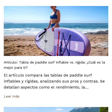
por qué las tablas inflables son el equipo ideal para
esta práctica, debido a su estabilidad y comodidad.
Artículo: Tabla de paddle surf inflable vs. rígida: ¿Cuál es la
mejor para ti?
El artículo compara las tablas de paddle surf
inflables y rígidas, analizando sus pros y contras. Se
detallan aspectos como el rendimiento, la
durabilidad y la portabilidad de cada una para
Leer más
ayudarte a tomar una decisión informada. El objetivo
es que elijas la opción que mejor se adapte a tu estilo
de vida y nivel de experiencia.